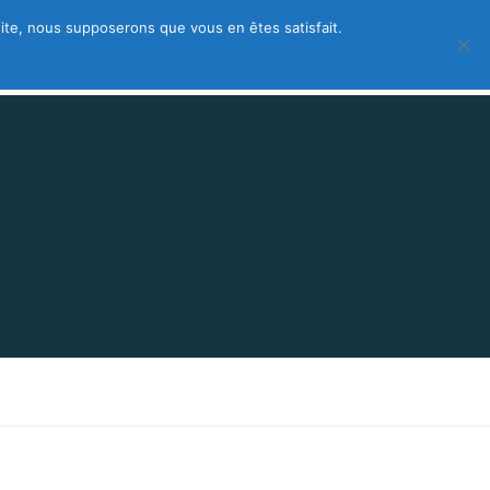
 site, nous supposerons que vous en êtes satisfait.
 – créez votre fiche gratuite