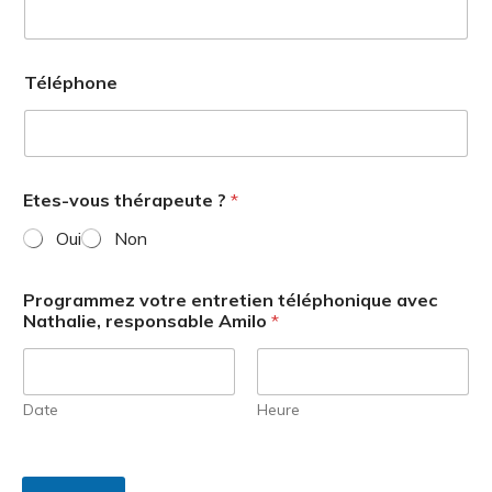
Téléphone
Etes-vous thérapeute ?
*
Oui
Non
V
Programmez votre entretien téléphonique avec
o
Nathalie, responsable Amilo
*
t
r
e
s
p
Date
Heure
é
c
i