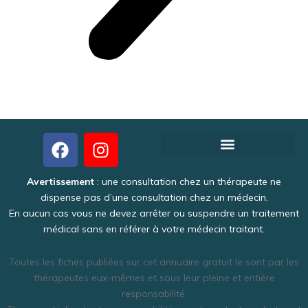
Créer votre fiche thérapeute gratuite
Pourquoi Theraoo est-il gratuit ?
Politique de Confidentialité
Une activité intéressante et lucrative
Avertissement
: une consultation chez un thérapeute ne
dispense pas d’une consultation chez un médecin.
En aucun cas vous ne devez arrêter ou suspendre un traitement
médical sans en référer à votre médecin traitant.
Toutes les fiches publiées sur cet annuaire gratuit le sont par les
thérapeutes eux-mêmes et sous leur pleine et entière
responsabilité.