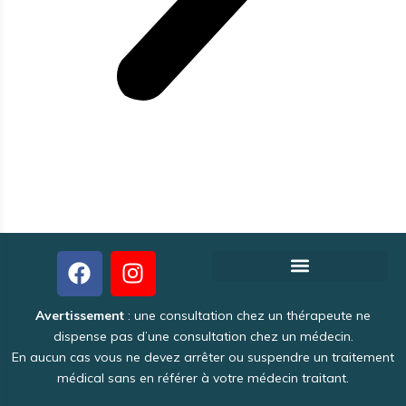
Créer votre fiche thérapeute gratuite
Pourquoi Theraoo est-il gratuit ?
Politique de Confidentialité
Une activité intéressante et lucrative
Avertissement
: une consultation chez un thérapeute ne
dispense pas d’une consultation chez un médecin.
En aucun cas vous ne devez arrêter ou suspendre un traitement
médical sans en référer à votre médecin traitant.