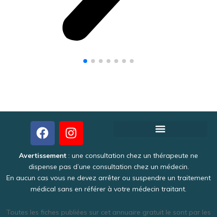
Créer votre fiche thérapeute gratuite
Pourquoi Theraoo est-il gratuit ?
Politique de Confidentialité
Une activité intéressante et lucrative
Avertissement
: une consultation chez un thérapeute ne
dispense pas d’une consultation chez un médecin.
En aucun cas vous ne devez arrêter ou suspendre un traitement
médical sans en référer à votre médecin traitant.
Toutes les fiches publiées sur cet annuaire gratuit le sont par les