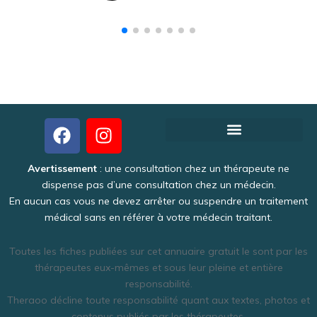
Créer votre fiche thérapeute gratuite
Pourquoi Theraoo est-il gratuit ?
Politique de Confidentialité
Une activité intéressante et lucrative
Avertissement
: une consultation chez un thérapeute ne
dispense pas d’une consultation chez un médecin.
En aucun cas vous ne devez arrêter ou suspendre un traitement
médical sans en référer à votre médecin traitant.
Toutes les fiches publiées sur cet annuaire gratuit le sont par les
thérapeutes eux-mêmes et sous leur pleine et entière
responsabilité.
Theraoo décline toute responsabilité quant aux textes, photos et
contenus publiés par les thérapeutes.