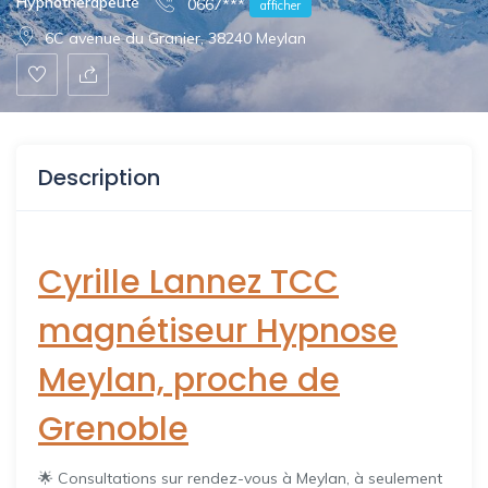
Hypnothérapeute
0667***
afficher
6C avenue du Granier, 38240 Meylan
Description
Cyrille Lannez TCC
magnétiseur Hypnose
Meylan, proche de
Grenoble
🌟 Consultations sur rendez-vous à Meylan, à seulement