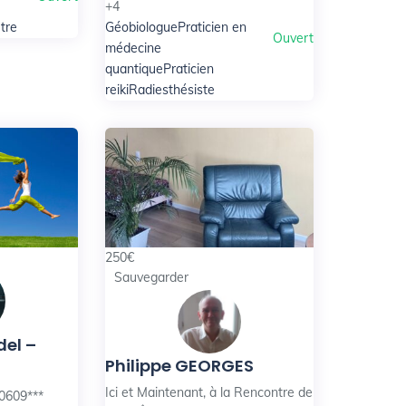
+4
être
Géobiologue
Praticien en
Ouvert
médecine
quantique
Praticien
reiki
Radiesthésiste
250
€
Sauvegarder
el –
Philippe GEORGES
Ici et Maintenant, à la Rencontre de
0609***