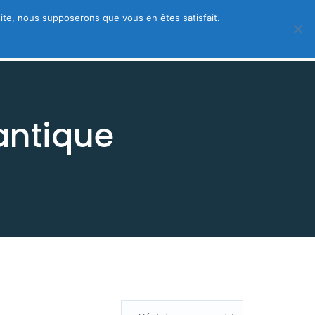
 site, nous supposerons que vous en êtes satisfait.
 – créez votre fiche gratuite
antique