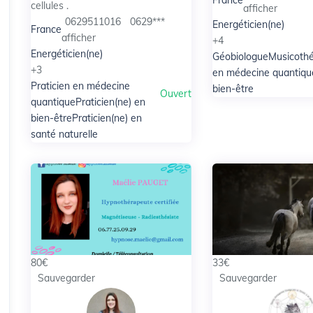
France
cellules .
afficher
0629511016
0629***
Energéticien(ne)
France
afficher
+4
Energéticien(ne)
Géobiologue
Musicoth
+3
en médecine quantiqu
Praticien en médecine
bien-être
Ouvert
quantique
Praticien(ne) en
bien-être
Praticien(ne) en
santé naturelle
80
€
33
€
Sauvegarder
Sauvegarder