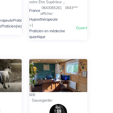
votre Être Supérieur …
0643065261
0643***
France
afficher
Hypnothérapeute
érapeute
Praticien
Ouvert
+1
e
Praticien(ne) en
Ouvert
Praticien en médecine
quantique
60
€
Sauvegarder