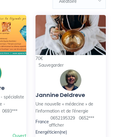
Aléatoire
70
€
Sauvegarder
re
Jannine Deldreve
- spécialiste
e -
Une nouvelle « médecine » de
0693***
l’information et de l’énergie
0652195329
0652***
France
afficher
Energéticien(ne)
Ouvert