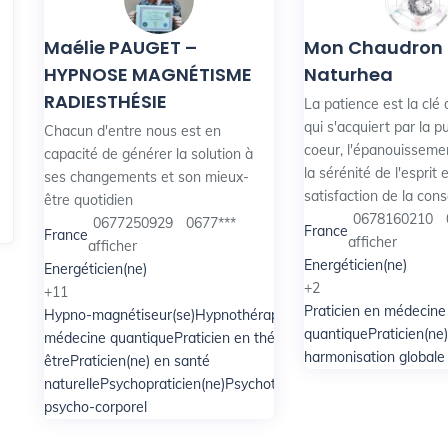
Maélie PAUGET –
Mon Chaudron
HYPNOSE MAGNÉTISME
Naturhea
RADIESTHÉSIE
La patience est la clé 
qui s'acquiert par la pu
Chacun d'entre nous est en
coeur, l'épanouisseme
capacité de générer la solution à
la sérénité de l'esprit e
ses changements et son mieux-
satisfaction de la con
être quotidien
0678160210
0677250929
0677***
France
France
afficher
afficher
Energéticien(ne)
Energéticien(ne)
+2
+11
Praticien en médecine
Hypno-magnétiseur(se)
Hypnothérapeute
Magnétiseur(se)
Prati
quantique
Praticien(ne
médecine quantique
Praticien en thérapies brèves
Praticien(ne)
harmonisation globale
être
Praticien(ne) en santé
naturelle
Psychopraticien(ne)
Psychothérapeute
Radiesthésiste
T
psycho-corporel