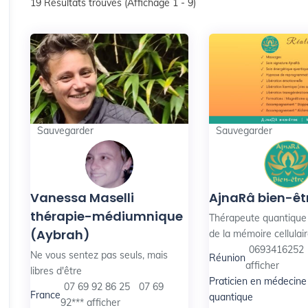
19
Résultats trouvés (Affichage 1 - 9)
Sauvegarder
Sauvegarder
Vanessa Maselli
AjnaRâ bien-êt
thérapie-médiumnique
Thérapeute quantique 
(Aybrah)
de la mémoire cellulair
0693416252
Ne vous sentez pas seuls, mais
Réunion
afficher
libres d'être
Praticien en médecine
07 69 92 86 25
07 69
France
quantique
92***
afficher