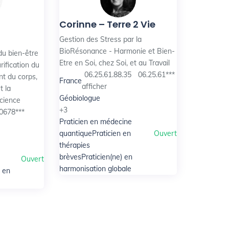
Corinne – Terre 2 Vie
Gestion des Stress par la
BioRésonance - Harmonie et Bien-
du bien-être
Etre en Soi, chez Soi, et au Travail
rification du
06.25.61.88.35
06.25.61***
nt du corps,
France
afficher
t la
Géobiologue
science
+3
0678***
Praticien en médecine
quantique
Praticien en
Ouvert
thérapies
brèves
Praticien(ne) en
Ouvert
cien en
harmonisation globale
) en
 en bien-
Ouvert
hérapeute