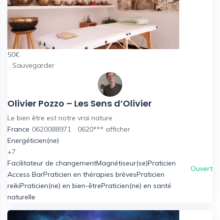
50
€
Sauvegarder
Olivier Pozzo – Les Sens d’Olivier
Le bien être est notre vrai nature
France
0620088971
0620***
afficher
Energéticien(ne)
+7
Facilitateur de changement
Magnétiseur(se)
Praticien
Ouvert
Access Bar
Praticien en thérapies brèves
Praticien
reiki
Praticien(ne) en bien-être
Praticien(ne) en santé
naturelle