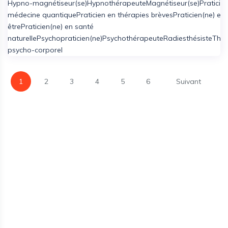
Hypno-magnétiseur(se)
Hypnothérapeute
Magnétiseur(se)
Praticie
médecine quantique
Praticien en thérapies brèves
Praticien(ne) en 
être
Praticien(ne) en santé
naturelle
Psychopraticien(ne)
Psychothérapeute
Radiesthésiste
Thér
psycho-corporel
1
2
3
4
5
6
Suivant