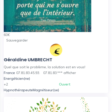
60
€
Sauvegarder
Géraldine UMBRECHT
Quel que soit le problème, la solution est en vous!
France
07.81.83.45.93.
07.81.83.***
afficher
Energéticien(ne)
+2
Ouvert
Hypnothérapeute
Magnétiseur(se)