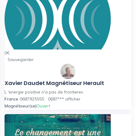
0
€
Sauvegarder
Xavier Daudet Magnétiseur Herault
L 'energie positive n'a pas de frontieres
France
0687925555
0687***
afficher
Magnétiseur(se)
Ouvert