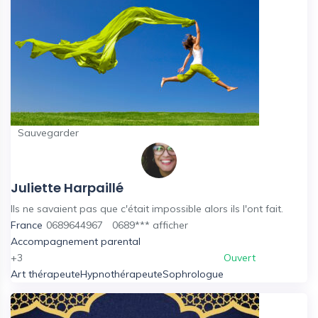
Sauvegarder
Juliette Harpaillé
Ils ne savaient pas que c'était impossible alors ils l'ont fait.
France
0689644967
0689***
afficher
Accompagnement parental
+3
Ouvert
Art thérapeute
Hypnothérapeute
Sophrologue