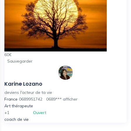
60
€
Sauvegarder
Karine Lozano
deviens l'acteur de ta vie
France
0689951742
0689***
afficher
Art thérapeute
+1
Ouvert
coach de vie