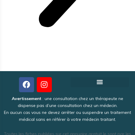
Créer votre fiche thérapeute gratuite
Pourquoi Theraoo est-il gratuit ?
Politique de Confidentialité
Une activité intéressante et lucrative
Avertissement
: une consultation chez un thérapeute ne
dispense pas d’une consultation chez un médecin.
En aucun cas vous ne devez arrêter ou suspendre un traitement
médical sans en référer à votre médecin traitant.
Toutes les fiches publiées sur cet annuaire gratuit le sont par les