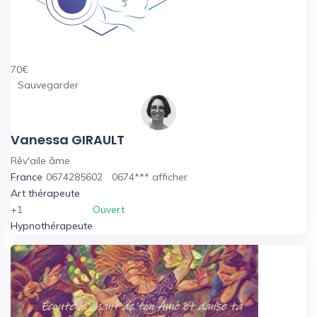
70
€
Sauvegarder
Vanessa GIRAULT
Rêv'aile âme
France
0674285602
0674***
afficher
Art thérapeute
+1
Ouvert
Hypnothérapeute