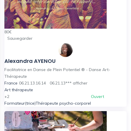
80
€
Sauvegarder
Alexandra AYENOU
Facilitatrice en Danse de Plein Potentiel ® - Danse Art-
Thérapeute
France
06.21.13.16.14
06.21.13***
afficher
Art thérapeute
+2
Ouvert
Formateur(trice)
Thérapeute psycho-corporel