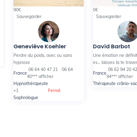
90
€
0
€
Sauvegarder
Sauvegarder
Geneviève Koehler
David Barbot
Perdre du poids, avec ou sans
Une émotion ne définit
hypnose
es... laisses la te trave
06 64 40 47 21
06 64
06 62 94 20 4
France
France
40***
afficher
94***
afficher
Hypnothérapeute
Thérapeute crânio-sac
+1
Fermé
Sophrologue