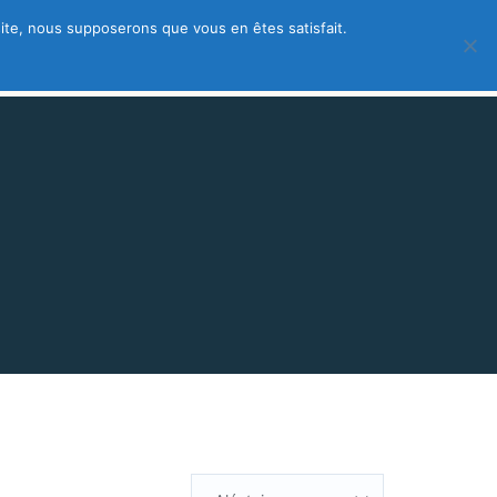
 site, nous supposerons que vous en êtes satisfait.
 – créez votre fiche gratuite