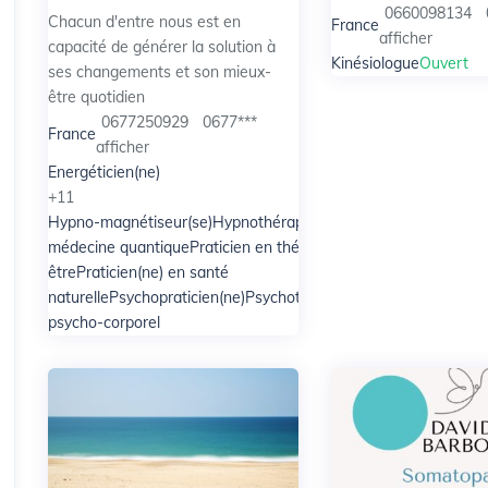
0660098134
Chacun d'entre nous est en
France
afficher
capacité de générer la solution à
Kinésiologue
Ouvert
ses changements et son mieux-
être quotidien
0677250929
0677***
France
afficher
Energéticien(ne)
+11
Hypno-magnétiseur(se)
Hypnothérapeute
Magnétiseur(se)
Prati
médecine quantique
Praticien en thérapies brèves
Praticien(ne)
être
Praticien(ne) en santé
naturelle
Psychopraticien(ne)
Psychothérapeute
Radiesthésiste
T
psycho-corporel