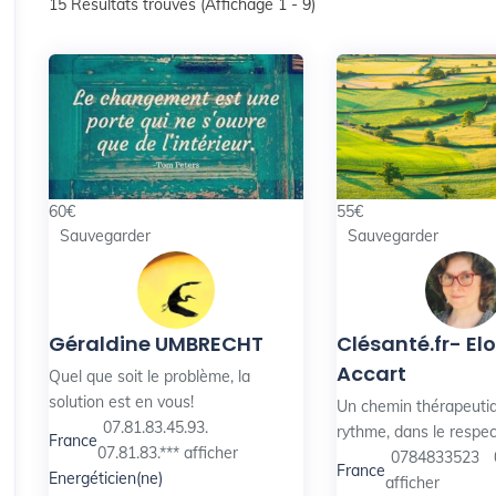
15
Résultats trouvés (Affichage 1 - 9)
60
€
55
€
Sauvegarder
Sauvegarder
Géraldine UMBRECHT
Clésanté.fr- El
Accart
Quel que soit le problème, la
solution est en vous!
Un chemin thérapeutiq
07.81.83.45.93.
rythme, dans le respec
France
07.81.83.***
afficher
0784833523
France
Energéticien(ne)
afficher