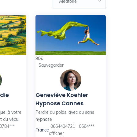
Aléatoire
90
€
Sauvegarder
odie
Geneviève Koehler
Hypnose Cannes
ue, à votre
Perdre du poids, avec ou sans
t du vécu.
hypnose
0784***
0664404721
0664***
France
afficher