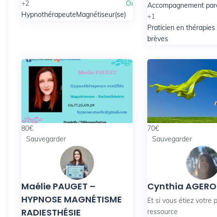
+2
Ouvert
Accompagnement pare
Hypnothérapeute
Magnétiseur(se)
+1
Praticien en thérapies
brèves
80
€
70
€
Sauvegarder
Sauvegarder
Maélie PAUGET –
Cynthia AGER
HYPNOSE MAGNÉTISME
Et si vous étiez votre 
RADIESTHÉSIE
ressource