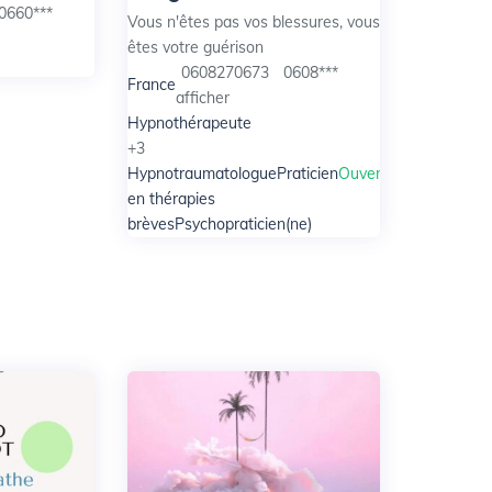
0660***
Vous n'êtes pas vos blessures, vous
êtes votre guérison
0608270673
0608***
France
afficher
Hypnothérapeute
+3
Hypnotraumatologue
Praticien
Ouvert
en thérapies
cien en
brèves
Psychopraticien(ne)
 en bien-
Ouvert
hérapeute