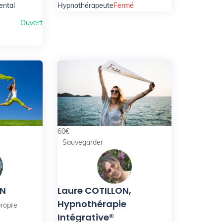
ntal
Hypnothérapeute
Fermé
Ouvert
60
€
Sauvegarder
ON
Laure COTILLON,
Hypnothérapie
propre
Intégrative®