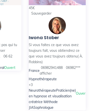
45
€
Sauvegarder
Iwona Stober
 pas qui tu
Si vous faites ce que vous avez
rser
toujours fait, vous obtiendrez ce
2
06 62
que vous avez toujours obtenu( À.
Robbins)
ral
Ouvert
06982941488
06982***
France
afficher
Hypnothérapeute
+3
Neurothérapeute
Praticien(ne)
Ouvert
en hypnose et visualisation
créatrice Méthode
JIA
Sophrologue