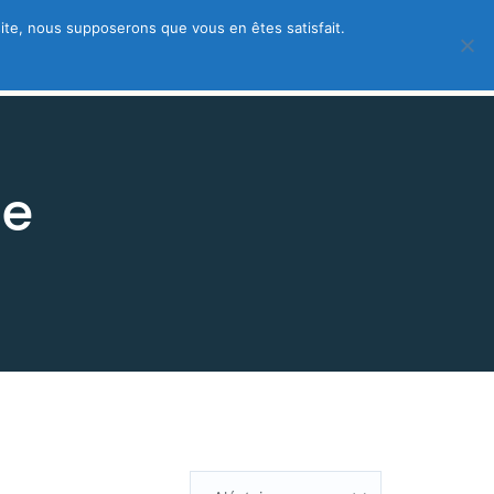
 site, nous supposerons que vous en êtes satisfait.
 – créez votre fiche gratuite
ue