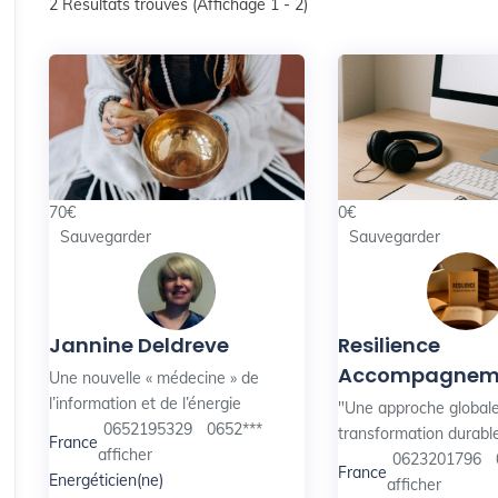
2
Résultats trouvés (Affichage 1 - 2)
70
€
0
€
Sauvegarder
Sauvegarder
Jannine Deldreve
Resilience
Accompagnem
Une nouvelle « médecine » de
l’information et de l’énergie
"Une approche global
0652195329
0652***
transformation durable
France
afficher
0623201796
France
Energéticien(ne)
afficher