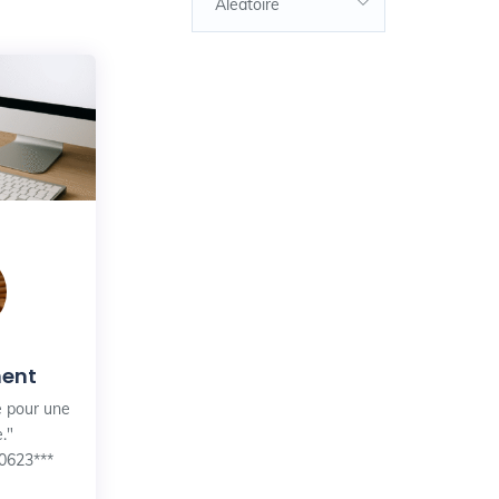
Aléatoire
ent
e pour une
."
0623***