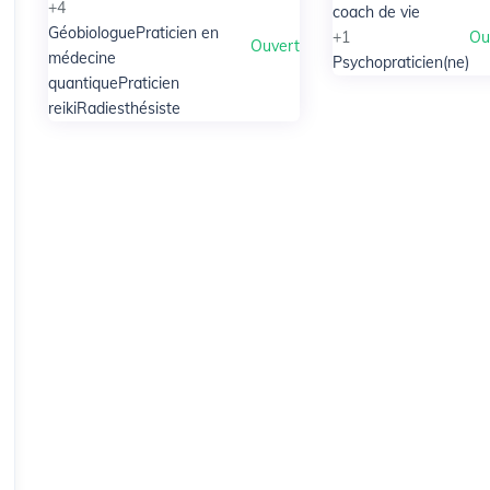
+4
coach de vie
Géobiologue
Praticien en
+1
Ou
Ouvert
médecine
Psychopraticien(ne)
quantique
Praticien
reiki
Radiesthésiste