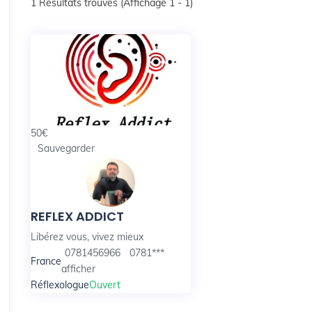
1
Résultats trouvés (Affichage 1 - 1)
50
€
Sauvegarder
REFLEX ADDICT
Libérez vous, vivez mieux
0781456966
0781***
France
afficher
Réflexologue
Ouvert