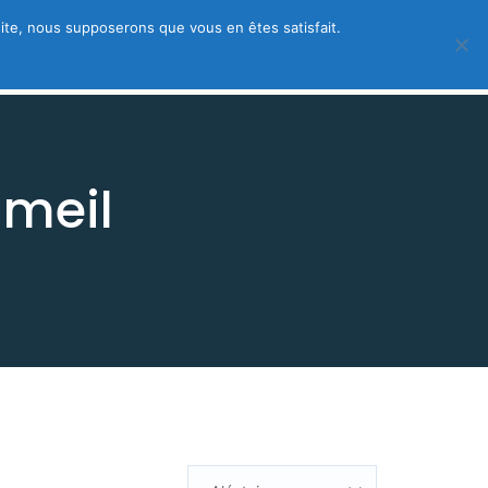
 site, nous supposerons que vous en êtes satisfait.
 – créez votre fiche gratuite
mmeil