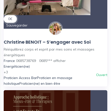
0
€
Sauvegarder
Christine BENOIT – S’engager avec Soi
Rééquilibrez corps et esprit par mes soins et massages
énergétiques
France
0685738769
0685***
afficher
Energéticien(ne)
+3
Ouvert
Praticien Access Bar
Praticien en massage
holistique
Praticien(ne) en bien-être