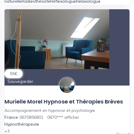
naturelle
Radiesthésiste
Réflexologue
Relaxologue
55
€
Sauvegarder
Murielle Morel Hypnose et Thérapies Brèves
Accompagnement en hypnose et psychologie
France
0670856801
0670***
afficher
Hypnothérapeute
+3