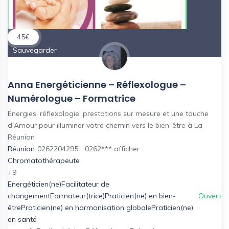
45
€
Sauvegarder
Anna Energéticienne – Réflexologue –
Numérologue – Formatrice
Énergies, réflexologie, prestations sur mesure et une touche
d'Amour pour illuminer votre chemin vers le bien-être à La
Réunion
Réunion
0262204295
0262***
afficher
Chromatothérapeute
+9
Energéticien(ne)
Facilitateur de
changement
Formateur(trice)
Praticien(ne) en bien-
Ouvert
être
Praticien(ne) en harmonisation globale
Praticien(ne)
en santé