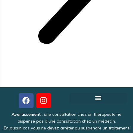
Créer votre fiche thérapeute gratuite
Pourquoi Theraoo est-il gratuit ?
Politique de Confidentialité
Une activité intéressante et lucrative
Avertissement
: une consultation chez un thérapeute ne
dispense pas d’une consultation chez un médecin.
En aucun cas vous ne devez arrêter ou suspendre un traitement