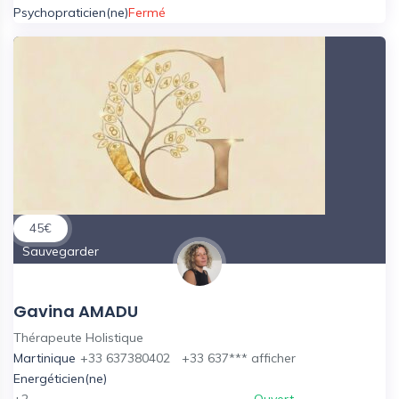
Psychopraticien(ne)
Fermé
45
€
Sauvegarder
Gavina AMADU
Thérapeute Holistique
Martinique
+33 637380402
+33 637***
afficher
Energéticien(ne)
+2
Ouvert