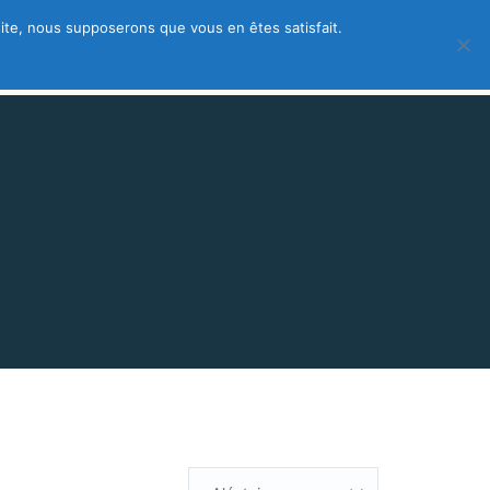
 site, nous supposerons que vous en êtes satisfait.
 – créez votre fiche gratuite