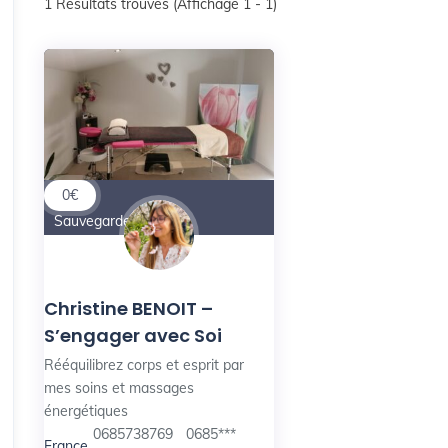
1
Résultats trouvés (Affichage 1 - 1)
0
€
Sauvegarder
Christine BENOIT –
S’engager avec Soi
Rééquilibrez corps et esprit par
mes soins et massages
énergétiques
0685738769
0685***
France