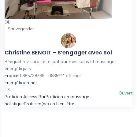
0
€
Sauvegarder
Christine BENOIT – S’engager avec Soi
Rééquilibrez corps et esprit par mes soins et massages
énergétiques
France
0685738769
0685***
afficher
Energéticien(ne)
+3
Ouvert
Praticien Access Bar
Praticien en massage
holistique
Praticien(ne) en bien-être