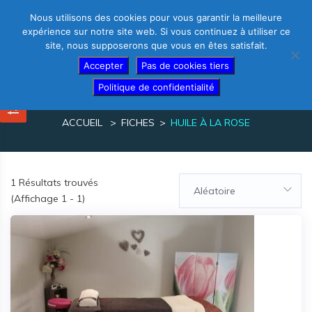
Nous utilisons des cookies pour vous garantir la meilleure
expérience sur notre site web. Si vous continuez à utiliser ce
site, nous supposerons que vous en êtes satisfait.
Thérapeutes – créez votre fiche gratuite
Accepter
Pas de cookies tiers
Politique de confidentialité
huile à la rose
ACCUEIL
FICHES
HUILE À LA ROSE
1
Résultats trouvés
Aléatoire
(Affichage 1 - 1)