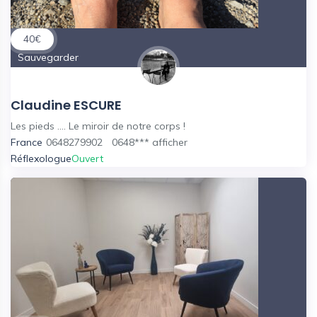
40
€
Sauvegarder
Claudine ESCURE
Les pieds .... Le miroir de notre corps !
France
0648279902
0648***
afficher
Réflexologue
Ouvert