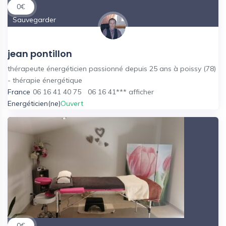
0
€
Sauvegarder
jean pontillon
thérapeute énergéticien passionné depuis 25 ans à poissy (78)
- thérapie énergétique
France
06 16 41 40 75
06 16 41***
afficher
Energéticien(ne)
Ouvert
0
€