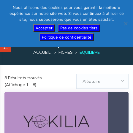
Nous utilisons des cookies pour vous garantir la meilleure
expérience sur notre site web. Si vous continuez à utiliser ce
site, nous supposerons que vous en êtes satisfait.
Thérapeutes – créez votre fiche gratuite
Accepter
Pas de cookies tiers
Politique de confidentialité
équilibre
ACCUEIL
FICHES
ÉQUILIBRE
8
Résultats trouvés
Aléatoire
(Affichage 1 - 8)