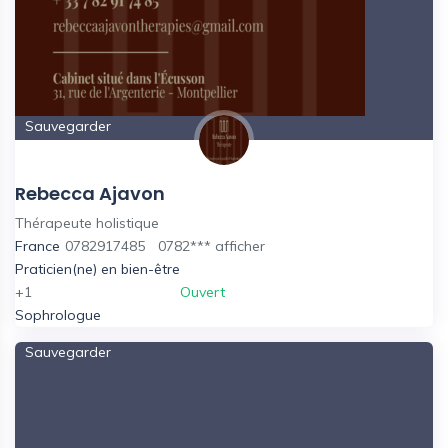
Sauvegarder
Rebecca Ajavon
Thérapeute holistique
France
0782917485
0782***
afficher
Praticien(ne) en bien-être
+1
Ouvert
Sophrologue
Sauvegarder