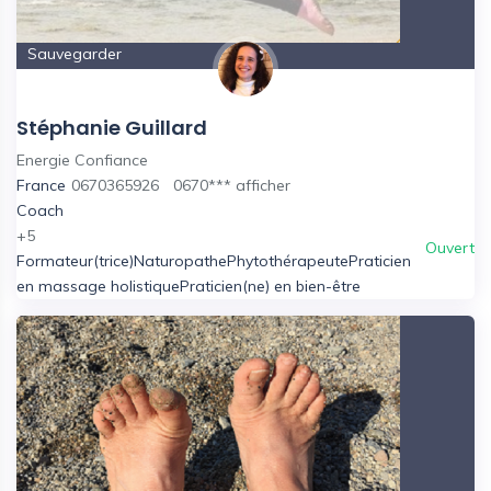
Sauvegarder
Stéphanie Guillard
Energie Confiance
France
0670365926
0670***
afficher
Coach
+5
Ouvert
Formateur(trice)
Naturopathe
Phytothérapeute
Praticien
en massage holistique
Praticien(ne) en bien-être