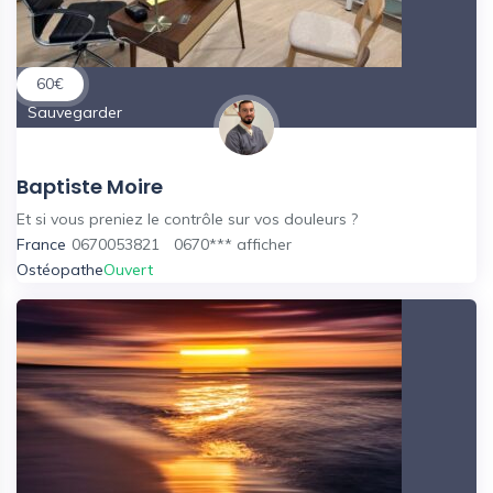
60
€
Sauvegarder
Baptiste Moire
Et si vous preniez le contrôle sur vos douleurs ?
France
0670053821
0670***
afficher
Ostéopathe
Ouvert