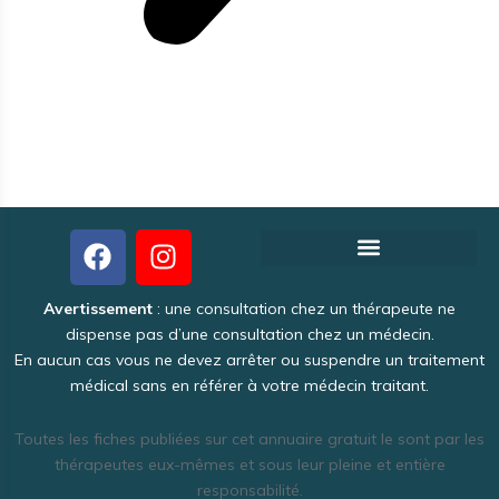
Créer votre fiche thérapeute gratuite
Pourquoi Theraoo est-il gratuit ?
Politique de Confidentialité
Une activité intéressante et lucrative
Avertissement
: une consultation chez un thérapeute ne
dispense pas d’une consultation chez un médecin.
En aucun cas vous ne devez arrêter ou suspendre un traitement
médical sans en référer à votre médecin traitant.
Toutes les fiches publiées sur cet annuaire gratuit le sont par les
thérapeutes eux-mêmes et sous leur pleine et entière
responsabilité.