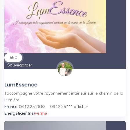
55
€
Sauvegarder
LumEssence
J'accompagne votre rayonnement intérieur sur le chemin de la
Lumière
France
06.12.25.26.83.
06.12.25.***
afficher
Energéticien(ne)
Fermé