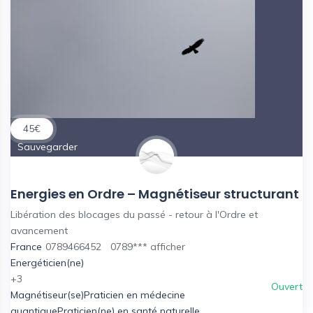
45
€
Sauvegarder
Energies en Ordre – Magnétiseur structurant
Libération des blocages du passé - retour à l'Ordre et
avancement
France
0789466452
0789***
afficher
Energéticien(ne)
+3
Ouvert
Magnétiseur(se)
Praticien en médecine
quantique
Praticien(ne) en santé naturelle