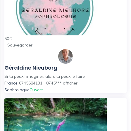
50
€
Sauvegarder
Géraldine Nieuborg
Si tu peux l'imaginer, alors tu peux le faire
France
0745684131
0745***
afficher
Sophrologue
Ouvert