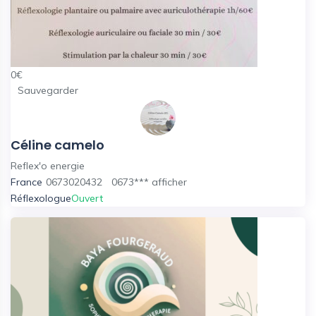
0
€
Sauvegarder
Céline camelo
Reflex'o energie
France
0673020432
0673***
afficher
Réflexologue
Ouvert