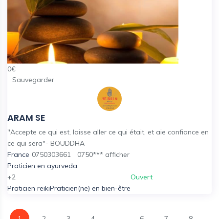
0
€
Sauvegarder
ARAM SE
"Accepte ce qui est, laisse aller ce qui était, et aie confiance en
ce qui sera"- BOUDDHA
France
0750303661
0750***
afficher
Praticien en ayurveda
+2
Ouvert
Praticien reiki
Praticien(ne) en bien-être
1
2
3
4
...
6
7
8