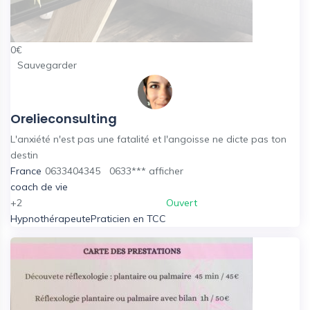
0
€
Sauvegarder
Orelieconsulting
L'anxiété n'est pas une fatalité et l'angoisse ne dicte pas ton
destin
France
0633404345
0633***
afficher
coach de vie
+2
Ouvert
Hypnothérapeute
Praticien en TCC