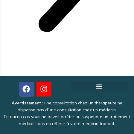
Créer votre fiche thérapeute gratuite
Pourquoi Theraoo est-il gratuit ?
Politique de Confidentialité
Une activité intéressante et lucrative
Avertissement
: une consultation chez un thérapeute ne
dispense pas d’une consultation chez un médecin.
En aucun cas vous ne devez arrêter ou suspendre un traitement
médical sans en référer à votre médecin traitant.