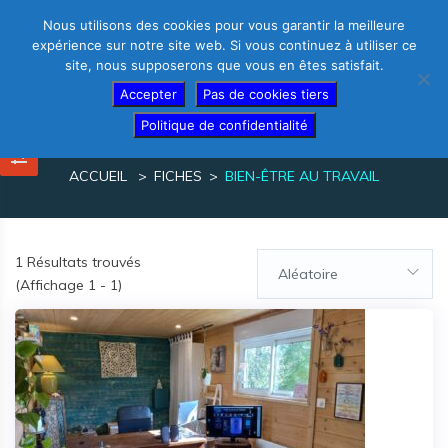
Nous utilisons des cookies pour vous garantir la meilleure
expérience sur notre site web. Si vous continuez à utiliser ce
site, nous supposerons que vous en êtes satisfait.
Thérapeutes – créez votre fiche gratuite
Accepter
Pas de cookies tiers
Politique de confidentialité
bien-être au travail
ACCUEIL
FICHES
BIEN-ÊTRE AU TRAVAIL
1
Résultats trouvés
Aléatoire
(Affichage 1 - 1)