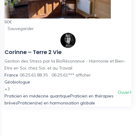
60
€
Sauvegarder
Corinne – Terre 2 Vie
Gestion des Stress par la BioRésonance - Harmonie et Bien-
Etre en Soi, chez Soi, et au Travail
France
06.25.61.88.35
06.25.61***
afficher
Géobiologue
+3
Ouvert
Praticien en médecine quantique
Praticien en thérapies
brèves
Praticien(ne) en harmonisation globale