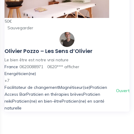
50
€
Sauvegarder
Olivier Pozzo – Les Sens d’Olivier
Le bien être est notre vrai nature
France
0620088971
0620***
afficher
Energéticien(ne)
+7
Facilitateur de changement
Magnétiseur(se)
Praticien
Ouvert
Access Bar
Praticien en thérapies brèves
Praticien
reiki
Praticien(ne) en bien-être
Praticien(ne) en santé
naturelle