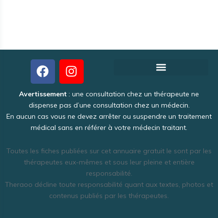
Créer votre fiche thérapeute gratuite
Pourquoi Theraoo est-il gratuit ?
Politique de Confidentialité
Une activité intéressante et lucrative
Avertissement
: une consultation chez un thérapeute ne
dispense pas d’une consultation chez un médecin.
En aucun cas vous ne devez arrêter ou suspendre un traitement
médical sans en référer à votre médecin traitant.
Toutes les fiches publiées sur cet annuaire gratuit le sont par les
thérapeutes eux-mêmes et sous leur pleine et entière
responsabilité.
Theraoo décline toute responsabilité quant aux textes, photos et
contenus publiés par les thérapeutes.