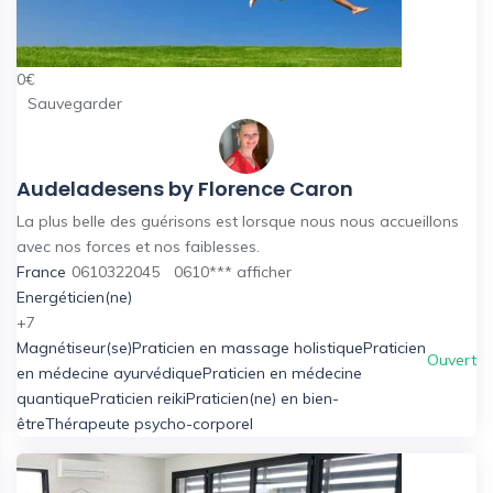
0
€
Sauvegarder
Audeladesens by Florence Caron
La plus belle des guérisons est lorsque nous nous accueillons
avec nos forces et nos faiblesses.
France
0610322045
0610***
afficher
Energéticien(ne)
+7
Magnétiseur(se)
Praticien en massage holistique
Praticien
Ouvert
en médecine ayurvédique
Praticien en médecine
quantique
Praticien reiki
Praticien(ne) en bien-
être
Thérapeute psycho-corporel