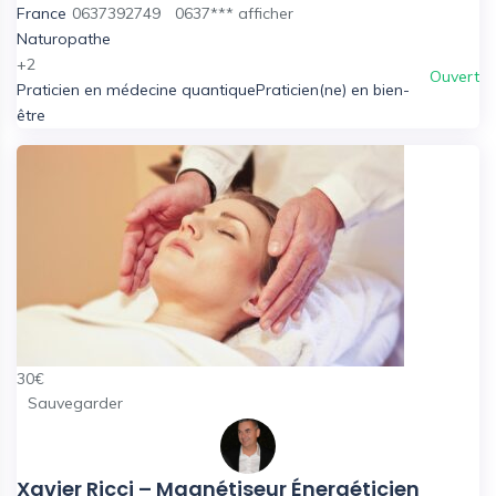
France
0637392749
0637***
afficher
Naturopathe
+2
Ouvert
Praticien en médecine quantique
Praticien(ne) en bien-
être
30
€
Sauvegarder
Xavier Ricci – Magnétiseur Énergéticien