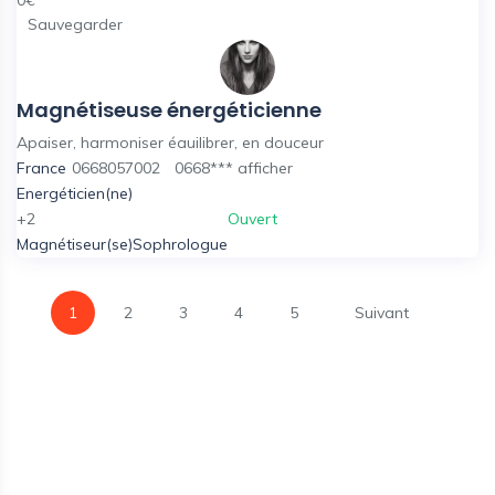
Sauvegarder
Magnétiseuse énergéticienne
Apaiser, harmoniser éauilibrer, en douceur
France
0668057002
0668***
afficher
Energéticien(ne)
+2
Ouvert
Magnétiseur(se)
Sophrologue
1
2
3
4
5
Suivant