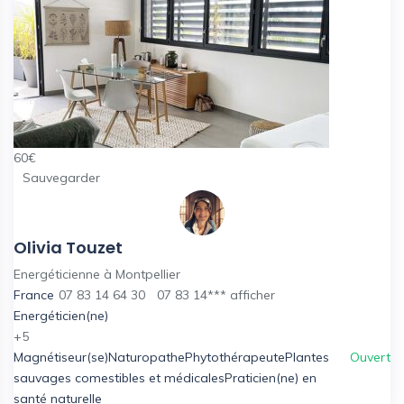
60
€
Sauvegarder
Olivia Touzet
Energéticienne à Montpellier
France
07 83 14 64 30
07 83 14***
afficher
Energéticien(ne)
+5
Magnétiseur(se)
Naturopathe
Phytothérapeute
Plantes
Ouvert
sauvages comestibles et médicales
Praticien(ne) en
santé naturelle