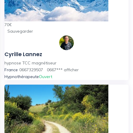
70
€
Sauvegarder
Cyrille Lannez
hypnose TCC magnétiseur
France
0667329507
0667***
afficher
Hypnothérapeute
Ouvert