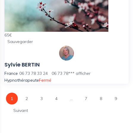
65
€
Sauvegarder
Sylvie BERTIN
France
06 73 78 33 24
06 73 78***
afficher
Hypnothérapeute
Fermé
1
2
3
4
...
7
8
9
Suivant