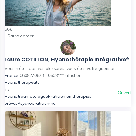
60
€
Sauvegarder
Laure COTILLON, Hypnothérapie Intégrative®
Vous n'êtes pas vos blessures, vous êtes votre guérison
France
0608270673
0608***
afficher
Hypnothérapeute
+3
Ouvert
Hypnotraumatologue
Praticien en thérapies
brèves
Psychopraticien(ne)