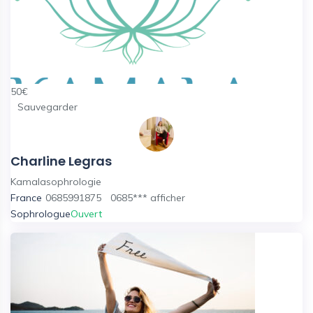
50
€
Sauvegarder
Charline Legras
Kamalasophrologie
France
0685991875
0685***
afficher
Sophrologue
Ouvert