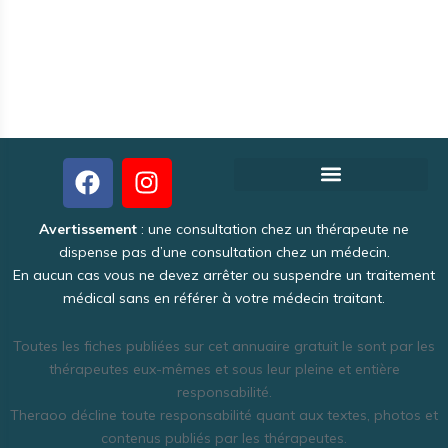
Créer votre fiche thérapeute gratuite
Pourquoi Theraoo est-il gratuit ?
Politique de Confidentialité
Une activité intéressante et lucrative
Avertissement
: une consultation chez un thérapeute ne
dispense pas d’une consultation chez un médecin.
En aucun cas vous ne devez arrêter ou suspendre un traitement
médical sans en référer à votre médecin traitant.
Toutes les fiches publiées sur cet annuaire gratuit le sont par les
thérapeutes eux-mêmes et sous leur pleine et entière
responsabilité.
Theraoo décline toute responsabilité quant aux textes, photos et
contenus publiés par les thérapeutes.