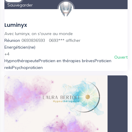
Sauvegarder
Luminyx
Avec luminyx, on s'ouvre au monde
Réunion
0693836593
0693***
afficher
Energéticien(ne)
+4
Ouvert
Hypnothérapeute
Praticien en thérapies brèves
Praticien
reiki
Psychopraticien