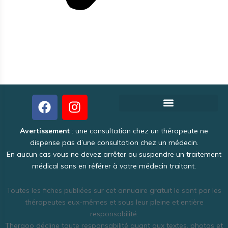
Créer votre fiche thérapeute gratuite
Pourquoi Theraoo est-il gratuit ?
Politique de Confidentialité
Une activité intéressante et lucrative
Avertissement
: une consultation chez un thérapeute ne
dispense pas d’une consultation chez un médecin.
En aucun cas vous ne devez arrêter ou suspendre un traitement
médical sans en référer à votre médecin traitant.
Toutes les fiches publiées sur cet annuaire gratuit le sont par les
thérapeutes eux-mêmes et sous leur pleine et entière
responsabilité.
Theraoo décline toute responsabilité quant aux textes, photos et