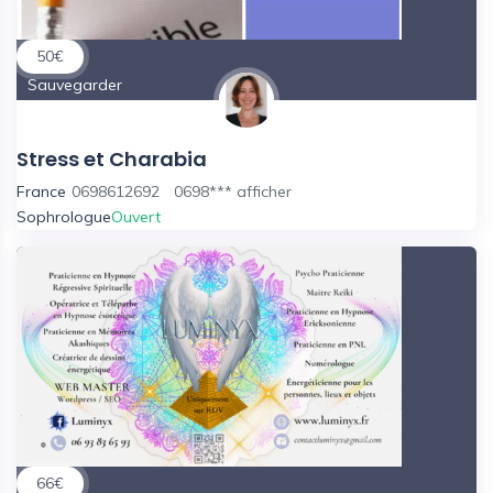
50
€
Sauvegarder
Stress et Charabia
France
0698612692
0698***
afficher
Sophrologue
Ouvert
66
€