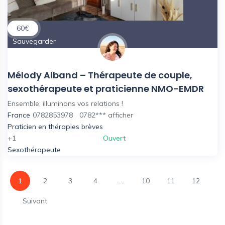
60
€
Sauvegarder
Mélody Alband – Thérapeute de couple,
sexothérapeute et praticienne NMO-EMDR
Ensemble, illuminons vos relations !
France
0782853978
0782***
afficher
Praticien en thérapies brèves
+1
Ouvert
Sexothérapeute
1
2
3
4
...
10
11
12
Suivant