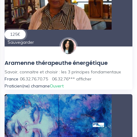
125
€
Sauvegarder
Aramenne thérapeuthe énergétique
Savoir, connaitre et choisir : les 3 principes fondamentaux
France
06.32.76.70.75
06.32.76***
afficher
Praticien(ne) chamane
Ouvert