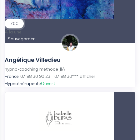
70
€
À la une
Sauvegarder
Angélique Villedieu
hypno-coaching méthode JIA
France
07 88 30 90 23
07 88 30***
afficher
Hypnothérapeute
Ouvert